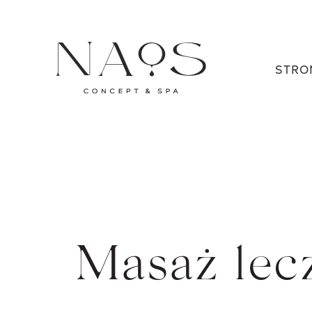
STRO
Masaż lec